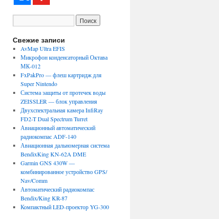
Свежие записи
AvMap Ultra EFIS
Микрофон конденсаторный Октава
МК-012
FxPakPro — флеш картридж для
Super Nintendo
Система защиты от протечек воды
ZEISSLER — блок управления
Двухспектральная камера InfiRay
FD2-T Dual Spectrum Turret
Авиационный автоматический
радиокомпас ADF-140
Авиационная дальномерная система
BendixKing KN-62A DME
Garmin GNS 430W —
комбинированное устройство GPS/
Nav/Comm
Автоматический радиокомпас
Bendix/King KR-87
Компактный LED-проектор YG-300