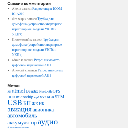
Свежие комментарии
Alex
к записи
Радиостанция ICOM
IC-A210
dim wap
к записи
Трубка для
домофона (устройство квартирное
переговорное, модели УКП8 и
УКП7)
Иннокентий
к записи
Трубка для
домофона (устройство квартирное
переговорное, модели УКП8 и
УКП7)
admin
к записи
Ретро: анемометр
цифровой переносной АП1
Алексей
к записи
Ретро: анемометр
цифровой переносной АП1
Метки
atmel
Bendix
GPS
bluetooth
3D
STM
microchip
HDD
RGB
mp3
NXP
USB
БП
ЖК
ИК
авиация
авионика
автомобиль
аудио
аккумулятор
безопасность