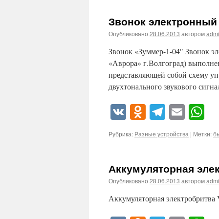
Звонок электронный
Опубликовано
28.06.2013
автором
adm
Звонок «Зуммер-1-04″ Звонок э
«Аврора» г.Волгоград) выполне
представляющей собой схему уп
двухтонального звукового сигн
VK
Odnoklassn
Telegra
Emai
W
Рубрика:
Разные устройства
|
Метки:
б
Аккумуляторная элек
Опубликовано
28.06.2013
автором
adm
Аккумуляторная электробритва 