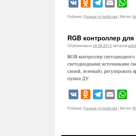
VK
Odnoklassn
Telegra
Emai
W
Рубрика:
Разные устройства
|
Метки:
б
RGB контроллер для
Опубликовано
26.06.2013
автором
adm
RGB-контроллер светодиодного 
светодиодными источниками све
синий, зеленый), регулировать я
пульта ДУ.
VK
Odnoklassn
Telegra
Emai
W
Рубрика:
Разные устройства
|
Метки:
R