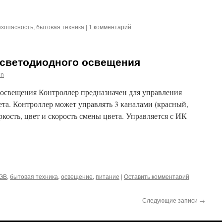
iki
m
l
hatsApp
езопасность
,
бытовая техника
|
1 комментарий
 светодиодного освещения
in
освещения Контроллер предназначен для управления
та. Контроллер может управлять 3 каналами (красный,
ркость, цвет и скорость смены цвета. Управляется с ИК
iki
m
l
hatsApp
GB
,
бытовая техника
,
освещение
,
питание
|
Оставить комментарий
Следующие записи
→