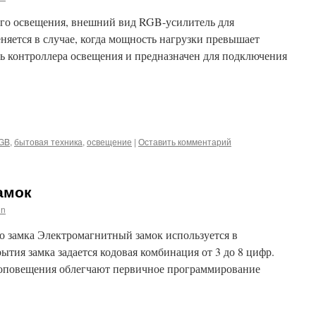
го освещения, внешний вид RGB-усилитель для
яется в случае, когда мощность нагрузки превышает
 контроллера освещения и предназначен для подключения
iki
m
l
hatsApp
GB
,
бытовая техника
,
освещение
|
Оставить комментарий
амок
in
 замка Электромагнитный замок используется в
ытия замка задается кодовая комбинация от 3 до 8 цифр.
 оповещения облегчают первичное программирование