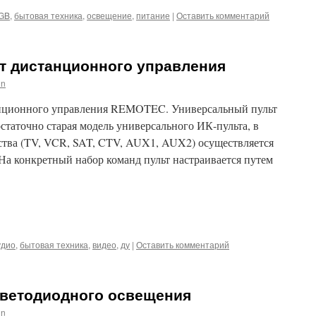
GB
,
бытовая техника
,
освещение
,
питание
|
Оставить комментарий
т дистанционного управления
in
нционного управления REMOTEC. Универсальный пульт
аточно старая модель универсального ИК-пульта, в
ства (TV, VCR, SAT, CTV, AUX1, AUX2) осуществляется
На конкретный набор команд пульт настраивается путем
iki
m
l
hatsApp
удио
,
бытовая техника
,
видео
,
ду
|
Оставить комментарий
светодиодного освещения
in