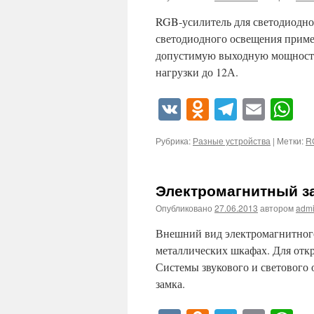
RGB-усилитель для светодиодно
светодиодного освещения примен
допустимую выходную мощность
нагрузки до 12А.
VK
Odnoklassn
Telegra
Emai
W
Рубрика:
Разные устройства
|
Метки:
R
Электромагнитный з
Опубликовано
27.06.2013
автором
adm
Внешний вид электромагнитного
металлических шкафах. Для откр
Системы звукового и светового
замка.