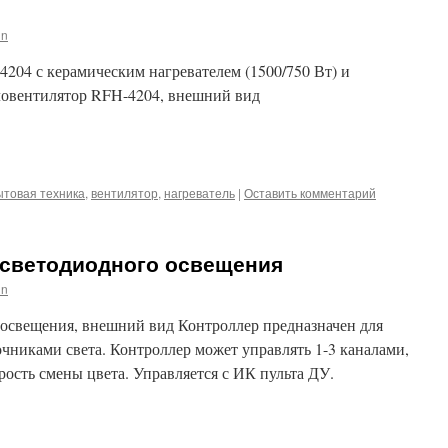
in
204 с керамическим нагревателем (1500/750 Вт) и
ловентилятор RFH-4204, внешний вид
iki
m
l
hatsApp
ытовая техника
,
вентилятор
,
нагреватель
|
Оставить комментарий
 светодиодного освещения
in
освещения, внешний вид Контроллер предназначен для
чниками света. Контроллер может управлять 1-3 каналами,
орость смены цвета. Управляется с ИК пульта ДУ.
iki
m
l
hatsApp