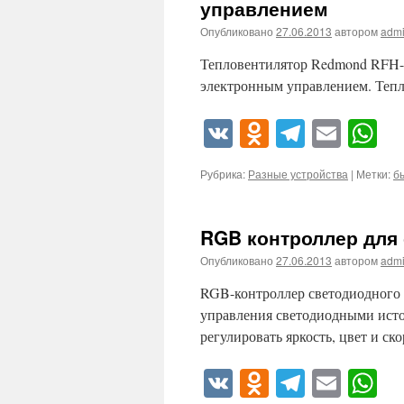
управлением
Опубликовано
27.06.2013
автором
adm
Тепловентилятор Redmond RFH-4
электронным управлением. Теп
VK
Odnoklassn
Telegra
Emai
W
Рубрика:
Разные устройства
|
Метки:
б
RGB контроллер для
Опубликовано
27.06.2013
автором
adm
RGB-контроллер светодиодного 
управления светодиодными исто
регулировать яркость, цвет и ск
VK
Odnoklassn
Telegra
Emai
W