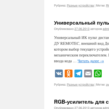
Рубрика:
Разные устройства
|
Метки:
R
Универсальный пуль
Опубликовано
27.06.2013
автором
adm
Универсальный ИК пульт диста
ДУ REMOTEC, внешний вид Дост
котором выбор текущего устрой
механическим переключателем. 
ввода кода …
Читать далее
→
VK
Odnoklassn
Telegra
Emai
W
Рубрика:
Разные устройства
|
Метки:
а
RGB-усилитель для 
Опубликовано
27.06.2013
автором
adm