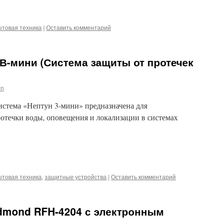
iki
m
l
hatsApp
ытовая техника
|
Оставить комментарий
В-мини (Система защиты от протечек
in
тема «Нептун 3-мини» предназначена для
отечки воды, оповещения и локализации в системах
iki
m
l
hatsApp
ытовая техника
,
защитные устройства
|
Оставить комментарий
dmond RFH-4204 с электронным