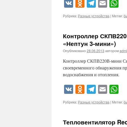
VK
Odnoklassn
Telegra
Emai
W
Рубрика:
Разные устройства
|
Метки:
б
Контроллер СКПВ220
«Нептун 3-мини»)
Опубликовано
28.06.2013
автором
adm
Контроллер СКПВ220В-мини Сис
своевременного обнаружения пр
водоснабжения и отопления.
VK
Odnoklassn
Telegra
Emai
W
Рубрика:
Разные устройства
|
Метки:
б
Тепловентилятор Re