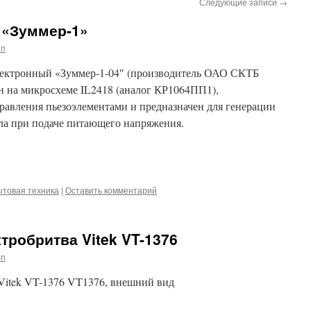
Следующие записи
→
 «Зуммер-1»
in
лектронный «Зуммер-1-04″ (производитель ОАО СКТБ
н на микросхеме IL2418 (аналог КР1064ПП1),
равления пьезоэлементами и предназначен для генерации
ала при подаче питающего напряжения.
iki
m
l
hatsApp
ытовая техника
|
Оставить комментарий
тробритва Vitek VT-1376
in
Vitek VT-1376 VT1376, внешний вид