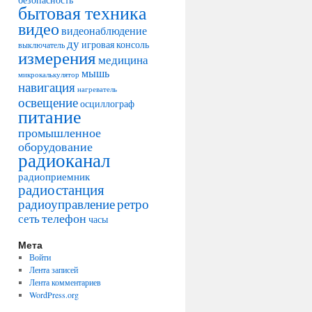
бытовая техника
видео
видеонаблюдение
ду
игровая консоль
выключатель
измерения
медицина
мышь
микрокалькулятор
навигация
нагреватель
освещение
осциллограф
питание
промышленное
оборудование
радиоканал
радиоприемник
радиостанция
радиоуправление
ретро
телефон
сеть
часы
Мета
Войти
Лента записей
Лента комментариев
WordPress.org