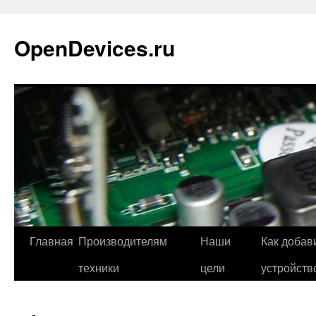
Перейти
к
OpenDevices.ru
содержимому
Главная
Производителям
Наши
Как добав
техники
цели
устройств