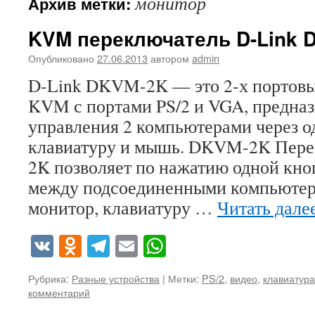
монитор
Архив метки:
KVM переключатель D-Link 
Опубликовано
27.06.2013
автором
admin
D-Link DKVM-2K — это 2-х портовы
KVM с портами PS/2 и VGA, предна
управления 2 компьютерами через о
клавиатуру и мышь. DKVM-2K Пер
2K позволяет по нажатию одной кно
между подсоединенными компьютера
монитор, клавиатуру …
Читать дале
VK
Odnoklassniki
Telegram
Email
WhatsApp
Рубрика:
Разные устройства
|
Метки:
PS/2
,
видео
,
клавиатура
комментарий