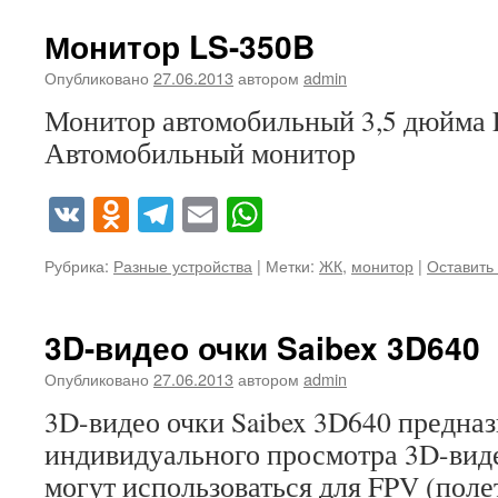
Монитор LS-350B
Опубликовано
27.06.2013
автором
admin
Монитор автомобильный 3,5 дюйма 
Автомобильный монитор
VK
Odnoklassniki
Telegram
Email
WhatsApp
Рубрика:
Разные устройства
|
Метки:
ЖК
,
монитор
|
Оставить
3D-видео очки Saibex 3D640
Опубликовано
27.06.2013
автором
admin
3D-видео очки Saibex 3D640 предна
индивидуального просмотра 3D-виде
могут использоваться для FPV (поле