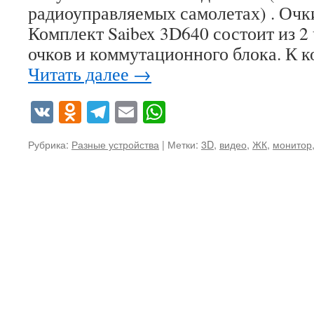
радиоуправляемых самолетах) . Очк
Комплект Saibex 3D640 состоит из 2
очков и коммутационного блока. К
Читать далее
→
VK
Odnoklassniki
Telegram
Email
WhatsApp
Рубрика:
Разные устройства
|
Метки:
3D
,
видео
,
ЖК
,
монитор