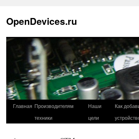
Перейти
к
OpenDevices.ru
содержимому
Главная
Производителям
Наши
Как добав
техники
цели
устройств