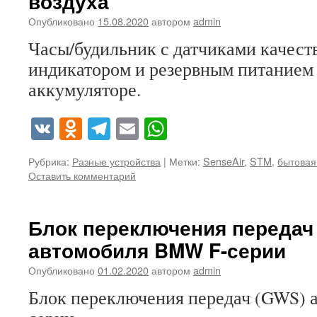
воздуха
Опубликовано
15.08.2020
автором
admin
Часы/будильник с датчиками качест
индикатором и резервным питанием 
аккумуляторе.
VK
Odnoklassniki
Telegram
Email
WhatsApp
Рубрика:
Разные устройства
|
Метки:
SenseAir
,
STM
,
бытовая
Оставить комментарий
Блок переключения передач
автомобиля BMW F-серии
Опубликовано
01.02.2020
автором
admin
Блок переключения передач (GWS)