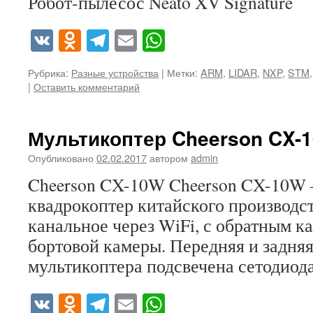
Робот-пылесос Neato XV Signature
VK
Odnoklassniki
Telegram
Email
WhatsApp
Рубрика:
Разные устройства
|
Метки:
ARM
,
LIDAR
,
NXP
,
STM
|
Оставить комментарий
Мультикоптер Cheerson CX-
Опубликовано
02.02.2017
автором
admin
Cheerson CX-10W Cheerson CX-10W
квадрокоптер китайского производс
канальное через WiFi, с обратным к
бортовой камеры. Передняя и задняя
мультикоптера подсвечена сетодиод
VK
Odnoklassniki
Telegram
Email
WhatsApp