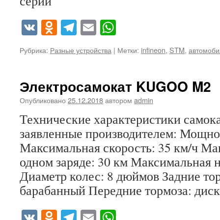
серии
VK
Odnoklassniki
Telegram
Email
WhatsApp
Рубрика:
Разные устройства
|
Метки:
infineon
,
STM
,
автомоби
Электросамокат KUGOO M2
Опубликовано
25.12.2018
автором
admin
Технические характеристики самок
заявленные производителем: Мощнос
Максимальная скорость: 35 км/ч Мак
одном заряде: 30 км Максимальная н
Диаметр колес: 8 дюймов Задние то
барабанный Передние тормоза: дис
VK
Odnoklassniki
Telegram
Email
WhatsApp