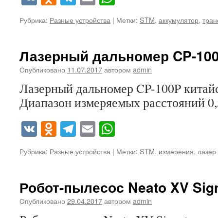
Рубрика:
Разные устройства
|
Метки:
STM
,
аккумулятор
,
тран
Лазерный дальномер CP-10
Опубликовано
11.07.2017
автором
admin
Лазерный дальномер CP-100P китайс
Диапазон измеряемых расстояний 0,
VK
Odnoklassniki
Telegram
Email
WhatsApp
Рубрика:
Разные устройства
|
Метки:
STM
,
измерения
,
лазер
Робот-пылесос Neato XV Sig
Опубликовано
29.04.2017
автором
admin