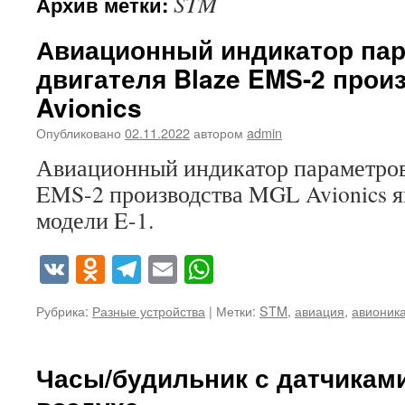
STM
Архив метки:
Авиационный индикатор па
двигателя Blaze EMS-2 прои
Avionics
Опубликовано
02.11.2022
автором
admin
Авиационный индикатор параметров 
EMS-2 производства MGL Avionics я
модели E-1.
VK
Odnoklassniki
Telegram
Email
WhatsApp
Рубрика:
Разные устройства
|
Метки:
STM
,
авиация
,
авионик
Часы/будильник с датчиками