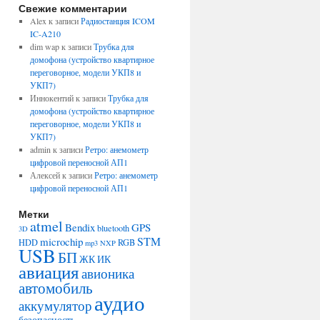
Свежие комментарии
Alex
к записи
Радиостанция ICOM
IC-A210
dim wap
к записи
Трубка для
домофона (устройство квартирное
переговорное, модели УКП8 и
УКП7)
Иннокентий
к записи
Трубка для
домофона (устройство квартирное
переговорное, модели УКП8 и
УКП7)
admin
к записи
Ретро: анемометр
цифровой переносной АП1
Алексей
к записи
Ретро: анемометр
цифровой переносной АП1
Метки
atmel
Bendix
GPS
bluetooth
3D
STM
microchip
HDD
RGB
mp3
NXP
USB
БП
ЖК
ИК
авиация
авионика
автомобиль
аудио
аккумулятор
безопасность