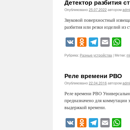
Детектор разбития ст
Опубликовано
25.07.2022
автором
adm
Звуковой поверхностный извещат
разбития или резки изделий из с
VK
Odnoklassn
Telegra
Emai
W
Рубрика:
Разные устройства
|
Метки:
mi
Реле времени РВО
Опубликовано
22.04.2016
автором
adm
Реле времени РВО Универсальн
предназначено для коммутации 
выдержкой времени.
VK
Odnoklassn
Telegra
Emai
W