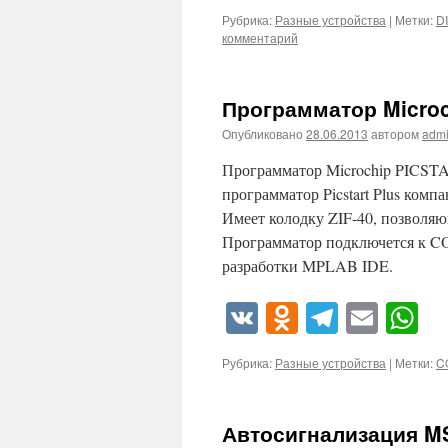
Рубрика:
Разные устройства
|
Метки:
D
комментарий
Программатор Microc
Опубликовано
28.06.2013
автором
adm
Программатор Microchip PICST
программатор Picstart Plus комп
Имеет колодку ZIF-40, позволяю
Программатор подключется к CO
разработки MPLAB IDE.
VK
Odnoklassn
Telegra
Emai
W
Рубрика:
Разные устройства
|
Метки:
C
Автосигнализация M