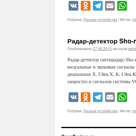
VK
Odnoklassn
Telegra
Emai
W
Рубрика:
Разные устройства
|
Метки:
mi
Радар-детектор Sho-
Опубликовано
27.06.2013
автором
adm
Радар-детектор (антирадар) Sho
визуальные и звуковые сигналы
диапазонах X, Ultra-X, К, Ultra-
скорости) и сигналов системы
VK
Odnoklassn
Telegra
Emai
W
Рубрика:
Разные устройства
|
Метки:
mi