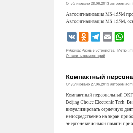
Опубликовано
28.06.2013
автором
adm
Автосигнализация MS-155M прои
Автосигнализация MS-155M, осн
VK
Odnoklassn
Telegra
Emai
W
Рубрика:
Разные устройства
|
Метки:
mi
Оставить комментарий
Компактный персон
Опубликовано
27.06.2013
автором
adm
Компактный персональный ЭКГ
Beijing Choice Electronic Tech
визуализировать сердечную деят
непосредственно на экран прибо
энергонезависимой памяти при