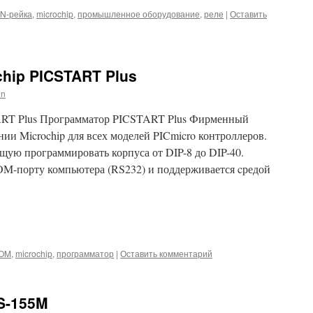
IN-рейка
,
microchip
,
промышленное оборудование
,
реле
|
Оставить
hip PICSTART Plus
in
ART Plus Программатор PICSTART Plus Фирменный
ании Microchip для всех моделей PICmicro контроллеров.
щую программировать корпуса от DIP-8 до DIP-40.
M-порту компьютера (RS232) и поддерживается cредой
iki
m
l
hatsApp
OM
,
microchip
,
программатор
|
Оставить комментарий
S-155M