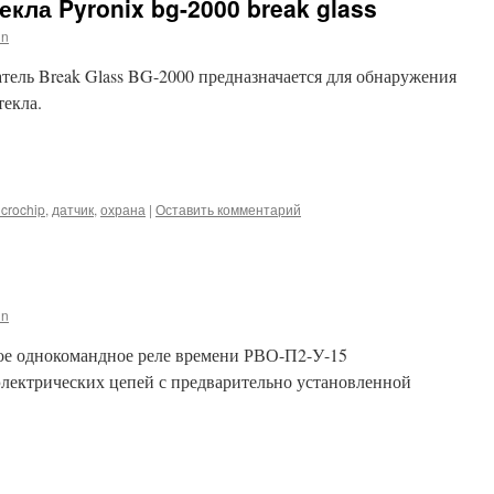
екла Pyronix bg-2000 break glass
in
ель Break Glass BG-2000 предназначается для обнаружения
текла.
iki
m
l
hatsApp
crochip
,
датчик
,
охрана
|
Оставить комментарий
in
ое однокомандное реле времени РВО-П2-У-15
электрических цепей с предварительно установленной
iki
m
l
hatsApp