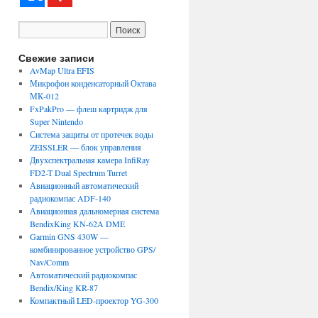
Свежие записи
AvMap Ultra EFIS
Микрофон конденсаторный Октава
МК-012
FxPakPro — флеш картридж для
Super Nintendo
Система защиты от протечек воды
ZEISSLER — блок управления
Двухспектральная камера InfiRay
FD2-T Dual Spectrum Turret
Авиационный автоматический
радиокомпас ADF-140
Авиационная дальномерная система
BendixKing KN-62A DME
Garmin GNS 430W —
комбинированное устройство GPS/
Nav/Comm
Автоматический радиокомпас
Bendix/King KR-87
Компактный LED-проектор YG-300