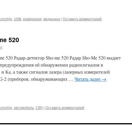
iki
m
l
hatsApp
crochip
,
USB
,
измерения
,
медицина
|
Оставить комментарий
me 520
in
-me 520 Радар-детектор Sho-me 520 Радар Sho-Me 520 выдает
 предупреждения об обнаружении радиосигналов в
K и Ка, а также сигналов лазера (лазерных измерителей
 VG-2 (приборов, обнаруживающих …
Читать далее
→
iki
m
l
hatsApp
crochip
,
автомобиль
,
СВЧ
|
Оставить комментарий