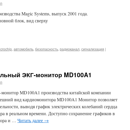
in
зводства Magic Systems, выпуск 2001 года.
овной блок, вид сверху
iki
m
l
hatsApp
crochip
,
автомобиль
,
безопасность
,
радиоканал
,
сигнализация
|
альный ЭКГ-монитор MD100A1
in
-монитор MD100A1 производства китайской компании
. Внешний вид кардиомонитора MD100A1 Монитор позволяет
ельности, выводя график электрических колебаний сердца
ра в реальном времени. Доступно сохранение графиков в
бора и …
Читать далее
→