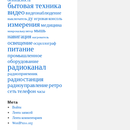
бытовая техника
видео
видеонаблюдение
ду
игровая консоль
выключатель
измерения
медицина
мышь
микрокалькулятор
навигация
нагреватель
освещение
осциллограф
питание
промышленное
оборудование
радиоканал
радиоприемник
радиостанция
радиоуправление
ретро
телефон
сеть
часы
Мета
Войти
Лента записей
Лента комментариев
WordPress.org