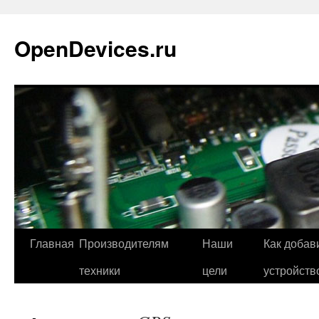
Перейти
к
OpenDevices.ru
содержимому
Главная
Производителям
Наши
Как добав
техники
цели
устройств