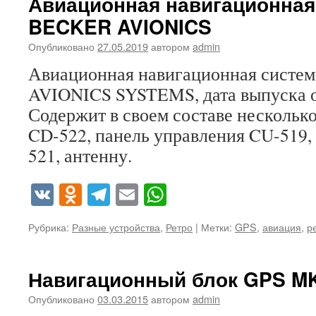
Авиационная навигационная
BECKER AVIONICS
Опубликовано
27.05.2019
автором
admin
Авиационная навигационная систе
AVIONICS SYSTEMS, дата выпуска ок
Содержит в своем составе несколько
CD-522, панель управления CU-519,
521, антенну.
VK
Odnoklassniki
Telegram
Email
WhatsApp
Рубрика:
Разные устройства
,
Ретро
|
Метки:
GPS
,
авиация
,
р
Навигационный блок GPS M
Опубликовано
03.03.2015
автором
admin