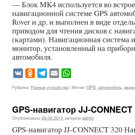
— Блок MK4 используется во встро
навигационной системе GPS автомо
Rover и др. и выполнен в виде отдел
приводом для чтения дисков с нав
(картами). Навигационная система 
монитор, установленный на прибор
автомобиля.
VK
Odnoklassniki
Telegram
Email
WhatsApp
Рубрика:
Разные устройства
|
Метки:
GPS
,
автомобиль
,
виде
GPS-навигатор JJ-CONNECT 
Опубликовано
28.06.2013
автором
admin
GPS-навигатор JJ-CONNECT 320 Нав