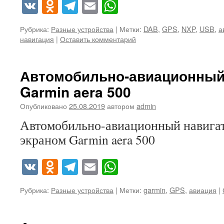
VK
Odnoklassniki
Telegram
Email
WhatsApp
Рубрика:
Разные устройства
|
Метки:
DAB
,
GPS
,
NXP
,
USB
,
а
навигация
|
Оставить комментарий
Автомобильно-авиационный
Garmin aera 500
Опубликовано
25.08.2019
автором
admin
Автомобильно-авиационный навигат
экраном Garmin aera 500
VK
Odnoklassniki
Telegram
Email
WhatsApp
Рубрика:
Разные устройства
|
Метки:
garmin
,
GPS
,
авиация
|