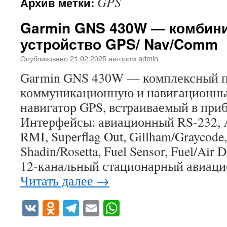
GPS
Архив метки:
Garmin GNS 430W — комбин
устройство GPS/ Nav/Comm
Опубликовано
21.02.2025
автором
admin
Garmin GNS 430W — комплексный п
коммуникационную и навигационны
навигатор GPS, встраиваемый в при
Интерфейсы: авиационный RS-232, 
RMI, Superflag Out, Gillham/Graycode,
Shadin/Rosetta, Fuel Sensor, Fuel/Air
12-канальный стационарный авиа
Читать далее
→
VK
Odnoklassniki
Telegram
Email
WhatsApp