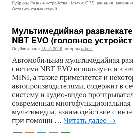
Рубрика:
Разные устройства
|
Метки:
GPS
,
авиация
,
авионик
Оставить комментарий
Мультимедийная развлекате
NBT EVO (головное устройст
Опубликовано
18.10.2019
автором
admin
Автомобильная мультимедийная раз
система NBT EVO используется в а
MINI, а также применяется и некот
автопроизводителями, содержит в с
систему и аудио-видео проигрывател
современная многофункциональная 
мультимедиа, взаимодействие с инт
при помощи …
Читать далее
→