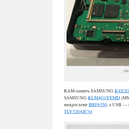
GA
RAM-память SAMSUNG
K4X2G
SAMSUNG
KLM4G1YEMD
(MMC
микросхеме
BRF6350
, а USB —
TLV320AIC34