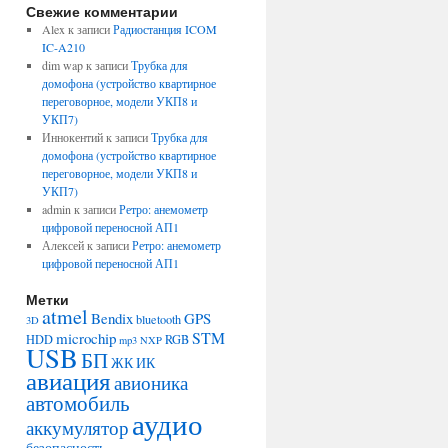
Свежие комментарии
Alex
к записи
Радиостанция ICOM
IC-A210
dim wap
к записи
Трубка для
домофона (устройство квартирное
переговорное, модели УКП8 и
УКП7)
Иннокентий
к записи
Трубка для
домофона (устройство квартирное
переговорное, модели УКП8 и
УКП7)
admin
к записи
Ретро: анемометр
цифровой переносной АП1
Алексей
к записи
Ретро: анемометр
цифровой переносной АП1
Метки
atmel
Bendix
GPS
bluetooth
3D
STM
microchip
HDD
RGB
mp3
NXP
USB
БП
ЖК
ИК
авиация
авионика
автомобиль
аудио
аккумулятор
безопасность