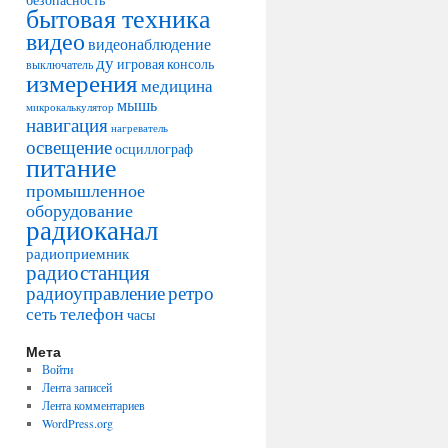
бытовая техника
видео
видеонаблюдение
ду
игровая консоль
выключатель
измерения
медицина
мышь
микрокалькулятор
навигация
нагреватель
освещение
осциллограф
питание
промышленное
оборудование
радиоканал
радиоприемник
радиостанция
радиоуправление
ретро
телефон
сеть
часы
Мета
Войти
Лента записей
Лента комментариев
WordPress.org