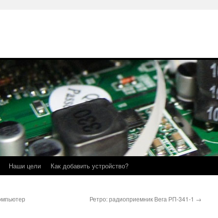
Наши цели
Как добавить устройство?
омпьютер
Ретро: радиоприемник Вега РП-341-1
→