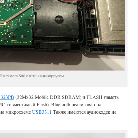
RMIN aera 500 с открытым корпусом
323PB
(32Mx32 Mobile DDR SDRAM) и FLASH-память
-совместимый Flash). Bluetooth реализован на
 на микросхеме
USB3311
Также имеются аудиокодек на