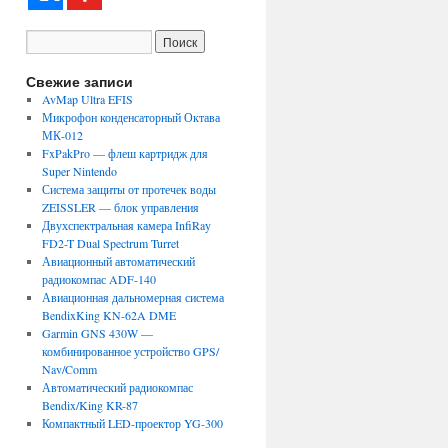
Свежие записи
AvMap Ultra EFIS
Микрофон конденсаторный Октава
МК-012
FxPakPro — флеш картридж для
Super Nintendo
Система защиты от протечек воды
ZEISSLER — блок управления
Двухспектральная камера InfiRay
FD2-T Dual Spectrum Turret
Авиационный автоматический
радиокомпас ADF-140
Авиационная дальномерная система
BendixKing KN-62A DME
Garmin GNS 430W —
комбинированное устройство GPS/
Nav/Comm
Автоматический радиокомпас
Bendix/King KR-87
Компактный LED-проектор YG-300