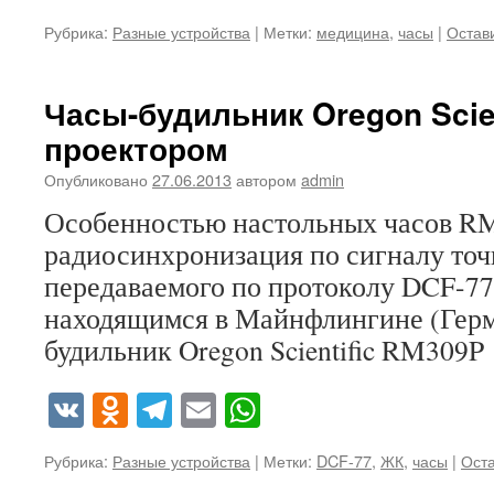
Рубрика:
Разные устройства
|
Метки:
медицина
,
часы
|
Остав
Часы-будильник Oregon Scien
проектором
Опубликовано
27.06.2013
автором
admin
Особенностью настольных часов RM
радиосинхронизация по сигналу точ
передаваемого по протоколу DCF-77
находящимся в Майнфлингине (Герм
будильник Oregon Scientific RM309P
VK
Odnoklassniki
Telegram
Email
WhatsApp
Рубрика:
Разные устройства
|
Метки:
DCF-77
,
ЖК
,
часы
|
Ост