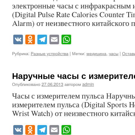
электронные часы с инфракрасным 
(Digital Pulse Rate Calories Counter T
Alarm) от неизвестного китайского 
VK
Odnoklassniki
Telegram
Email
WhatsApp
Рубрика:
Разные устройства
|
Метки:
медицина
,
часы
|
Остав
Наручные часы с измерител
Опубликовано
27.06.2013
автором
admin
Часы с измерителем пульса Наручны
измерителем пульса (Digital Sports H
Wrist Watch) от неизвестного китайс
VK
Odnoklassniki
Telegram
Email
WhatsApp