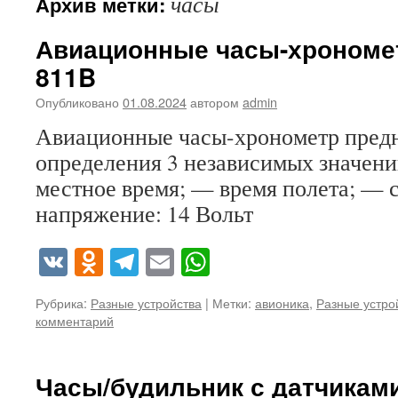
часы
Архив метки:
Авиационные часы-хроном
811B
Опубликовано
01.08.2024
автором
admin
Авиационные часы-хронометр предн
определения 3 независимых значен
местное время; — время полета; — 
напряжение: 14 Вольт
VK
Odnoklassniki
Telegram
Email
WhatsApp
Рубрика:
Разные устройства
|
Метки:
авионика
,
Разные устро
комментарий
Часы/будильник с датчиками