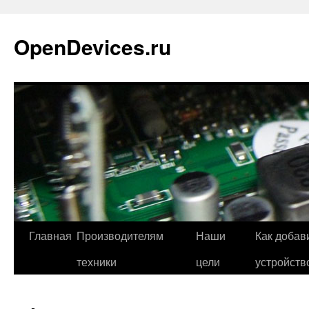
Перейти
к
OpenDevices.ru
содержимому
Главная
Производителям
Наши
Как добав
техники
цели
устройств