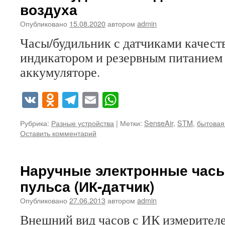
воздуха
Опубликовано
15.08.2020
автором
admin
Часы/будильник с датчиками качест
индикатором и резервным питанием 
аккумуляторе.
VK
Odnoklassniki
Telegram
Email
WhatsApp
Рубрика:
Разные устройства
|
Метки:
SenseAir
,
STM
,
бытовая
Оставить комментарий
Наручные электронные часы
пульса (ИК-датчик)
Опубликовано
27.06.2013
автором
admin
Внешний вид часов с ИК измерител