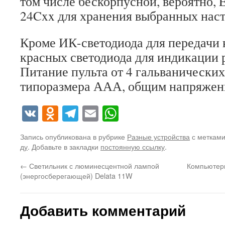
том числе бескорпусной, вероятно
24Cxx для хранения выбранных наст
Кроме ИК-светодиода для передачи 
красных светодиода для индикации 
Питание пульта от 4 гальванических
типоразмера ААА, общим напряжен
VK
Odnoklassniki
Telegram
Email
WhatsApp
Запись опубликована в рубрике
Разные устройства
с меткам
ду
. Добавьте в закладки
постоянную ссылку
.
←
Светильник с люминесцентной лампой
Компьютерн
(энергосберегающей) Delata 11W
Добавить комментарий