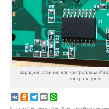
Зарядная станция для контроллера PS3
контроллером
VK
Odnoklassniki
Telegram
Email
WhatsApp
Запись опубликована в рубрике
Разные устройства
с меткам