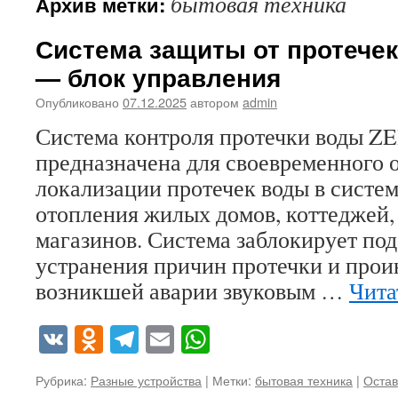
бытовая техника
Архив метки:
Система защиты от протече
— блок управления
Опубликовано
07.12.2025
автором
admin
Система контроля протечки воды 
предназначена для своевременного 
локализации протечек воды в систе
отопления жилых домов, коттеджей,
магазинов. Система заблокирует под
устранения причин протечки и про
возникшей аварии звуковым …
Чита
VK
Odnoklassniki
Telegram
Email
WhatsApp
Рубрика:
Разные устройства
|
Метки:
бытовая техника
|
Остав