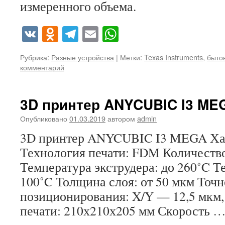
измеренного объема.
VK
Odnoklassniki
Telegram
Email
WhatsApp
Рубрика:
Разные устройства
|
Метки:
Texas Instruments
,
быто
комментарий
3D принтер ANYCUBIC I3 ME
Опубликовано
01.03.2019
автором
admin
3D принтер ANYCUBIC I3 MEGA Ха
Технология печати: FDM Количество
Температура экструдера: до 260˚C Т
100˚C Толщина слоя: от 50 мкм Точн
позиционирования: X/Y — 12,5 мкм,
печати: 210х210х205 мм Скорость 