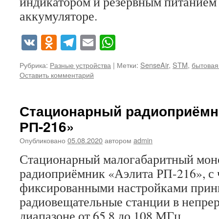
индикатором и резервным питанием 
аккумуляторе.
VK
Odnoklassniki
Telegram
Email
WhatsApp
Рубрика:
Разные устройства
|
Метки:
SenseAir
,
STM
,
бытовая
Оставить комментарий
Стационарный радиоприёмн
РП-216»
Опубликовано
05.08.2020
автором
admin
Стационарный малогабаритный мо
радиоприёмник «Аэлита РП-216», с
фиксированными настройками прин
радиовещательные станции в непр
диапазоне от 65,8 до 108 МГц.