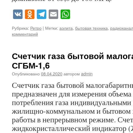
VK
Odnoklassniki
Telegram
Email
WhatsApp
Рубрика:
Ретро
|
Метки:
аэлита
,
бытовая техника
,
радиокана
комментарий
Счетчик газа бытовой мало
СГБМ-1,6
Опубликовано
08.04.2020
автором
admin
Счетчик газа бытовой малогабарит
предназначен для измерения объема 
потребления газа индивидуальными
жилищно-коммунальном и бытовом х
работы в непрерывном режиме. Сче
жидкокристаллический индикатор (