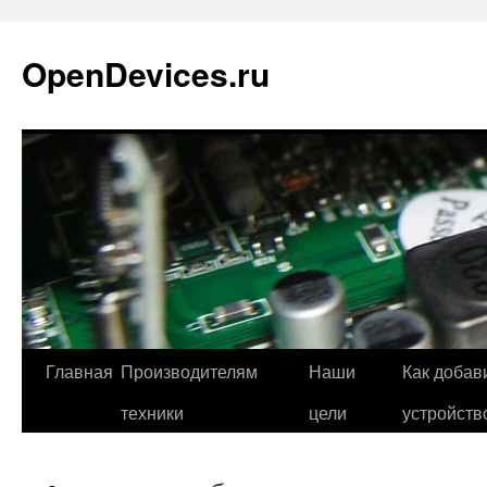
Перейти
к
OpenDevices.ru
содержимому
Главная
Производителям
Наши
Как добав
техники
цели
устройств