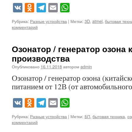
VK
Odnoklassniki
Telegram
Email
WhatsApp
Рубрика:
Разные устройства
|
Метки:
3D
,
atmel
,
бытовая техн
комментарий
Озонатор / генератор озона 
производства
Опубликовано
16.11.2018
автором
admin
Озонатор / генератор озона (китайск
питанием от 12В (от автомобильного
VK
Odnoklassniki
Telegram
Email
WhatsApp
Рубрика:
Разные устройства
|
Метки:
БП
,
бытовая техника
,
оз
комментарий