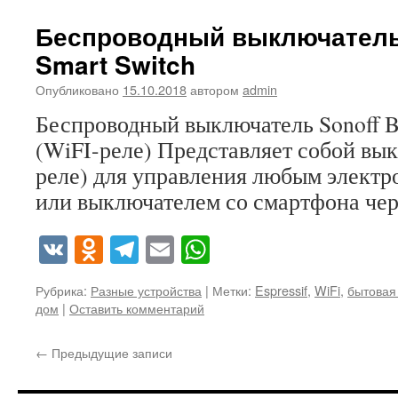
Беспроводный выключатель 
Smart Switch
Опубликовано
15.10.2018
автором
admin
Беспроводный выключатель Sonoff B
(WiFI-реле) Представляет собой вы
реле) для управления любым электр
или выключателем со смартфона чер
VK
Odnoklassniki
Telegram
Email
WhatsApp
Рубрика:
Разные устройства
|
Метки:
Espressif
,
WiFi
,
бытовая
дом
|
Оставить комментарий
←
Предыдущие записи