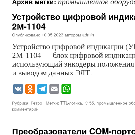
промышленное оборуд
Архив метки:
Устройство цифровой инди
2М-1104
Опубликовано
10.05.2023
автором
admin
Устройство цифровой индикации (
2М-1104 — блок цифровой индикаци
использующий энкодеры положения 
и выводом данных ЭЛТ.
VK
Odnoklassniki
Telegram
Email
WhatsApp
Рубрика:
Ретро
|
Метки:
TTL-логика
,
К155
,
промышленное об
комментарий
Преобразователи COM-портов