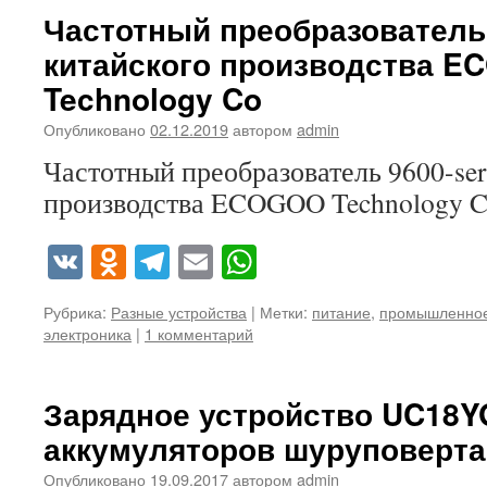
Частотный преобразователь 
китайского производства 
Technology Co
Опубликовано
02.12.2019
автором
admin
Частотный преобразователь 9600-ser
производства ECOGOO Technology 
VK
Odnoklassniki
Telegram
Email
WhatsApp
Рубрика:
Разные устройства
|
Метки:
питание
,
промышленное
электроника
|
1 комментарий
Зарядное устройство UC18YG
аккумуляторов шуруповерта
Опубликовано
19.09.2017
автором
admin