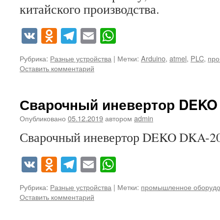
китайского производства.
VK
Odnoklassniki
Telegram
Email
WhatsApp
Рубрика:
Разные устройства
|
Метки:
Arduino
,
atmel
,
PLC
,
про
Оставить комментарий
Сварочный иневертор DEKO
Опубликовано
05.12.2019
автором
admin
Сварочный иневертор DEKO DKA-20
VK
Odnoklassniki
Telegram
Email
WhatsApp
Рубрика:
Разные устройства
|
Метки:
промышленное оборудо
Оставить комментарий