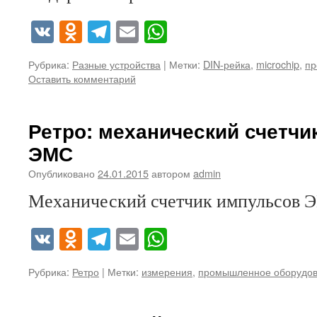
VK
Odnoklassniki
Telegram
Email
WhatsApp
Рубрика:
Разные устройства
|
Метки:
DIN-рейка
,
microchip
,
пр
Оставить комментарий
Ретро: механический счетчи
ЭМС
Опубликовано
24.01.2015
автором
admin
Механический счетчик импульсов Э
VK
Odnoklassniki
Telegram
Email
WhatsApp
Рубрика:
Ретро
|
Метки:
измерения
,
промышленное оборудо