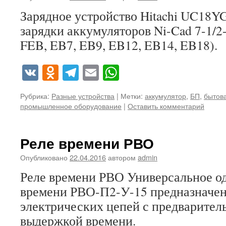
Зарядное устройство Hitachi UC18YG
зарядки аккумуляторов Ni-Cad 7-1/2-
FEB, EB7, EB9, EB12, EB14, EB18).
VK
Odnoklassniki
Telegram
Email
WhatsApp
Рубрика:
Разные устройства
|
Метки:
аккумулятор
,
БП
,
бытова
промышленное оборудование
|
Оставить комментарий
Реле времени РВО
Опубликовано
22.04.2016
автором
admin
Реле времени РВО Универсальное о
времени РВО-П2-У-15 предназначен
электрических цепей с предварител
выдержкой времени.