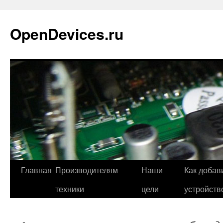
Перейти
к
OpenDevices.ru
содержимому
Главная
Производителям
Наши
Как добав
техники
цели
устройств