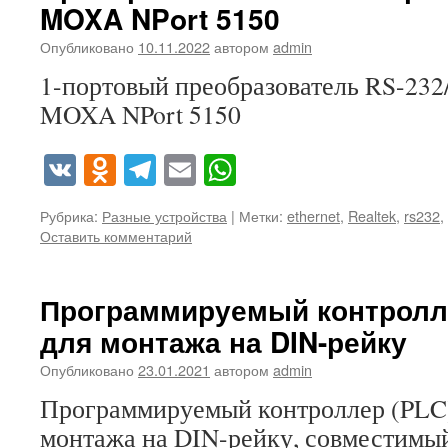
MOXA NPort 5150
Опубликовано
10.11.2022
автором
admin
1-портовый преобразователь RS-232/
MOXA NPort 5150
VK
Odnoklassniki
Telegram
Email
WhatsApp
Рубрика:
Разные устройства
|
Метки:
ethernet
,
Realtek
,
rs232
,
Оставить комментарий
Программируемый контролл
для монтажа на DIN-рейку
Опубликовано
23.01.2021
автором
admin
Программируемый контроллер (PLC
монтажа на DIN-рейку, совместимый