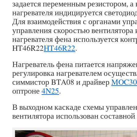
задается переменным резистором, а
нагревателя индицируется светодио
Для взаимодействия с органами упр
управления скоростью вентилятора 
нагревателя фена используется конт
HT46R22
HT46R22
.
Нагреватель фена питается напряже
регулировка нагревателем осуществ
симмистор BTA08 и драйвер
MOC30
оптроне
4N25
.
В выходном каскаде схемы управле
вентилятора использован составной