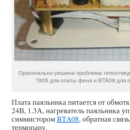
Оригинально решена проблема тепоотвед
7805 для платы фена и BTA08 для 
Плата паяльника питается от обмот
24В, 1.3А, нагреватель паяльника у
симмистором
BTA08
, обратная связ
термопару.