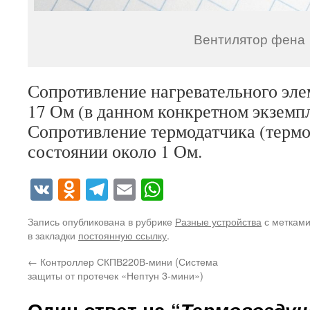
Вентилятор фена
Сопротивление нагревательного эле
17 Ом (в данном конкретном экземп
Сопротивление термодатчика (термо
состоянии около 1 Ом.
VK
Odnoklassniki
Telegram
Email
WhatsApp
Запись опубликована в рубрике
Разные устройства
с меткам
в закладки
постоянную ссылку
.
←
Контроллер СКПВ220В-мини (Система
защиты от протечек «Нептун 3-мини»)
Один ответ на “
Термовоздуш