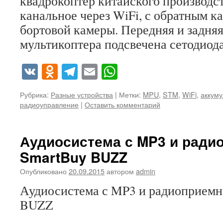
квадрокоптер китайского производс
канальное через WiFi, с обратным к
бортовой камеры. Передняя и задняя
мультикоптера подсвечена сетодиод
VK
Odnoklassniki
Telegram
Email
WhatsApp
Рубрика:
Разные устройства
|
Метки:
MPU
,
STM
,
WiFi
,
аккуму
радиоуправление
|
Оставить комментарий
Аудиосистема с MP3 и ради
SmartBuy BUZZ
Опубликовано
20.09.2015
автором
admin
Аудиосистема с MP3 и радиоприемн
BUZZ