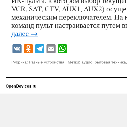
ИК-пульта, в котором выбор текущег
VCR, SAT, CTV, AUX1, AUX2) осуще
механическим переключателем. На 
команд пульт настраивается путем 
далее
→
VK
Odnoklassniki
Telegram
Email
WhatsApp
Рубрика:
Разные устройства
|
Метки:
аудио
,
бытовая техника
OpenDevices.ru